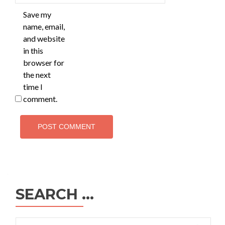
Save my
name, email,
and website
in this
browser for
the next
time I
comment.
SEARCH …
Search