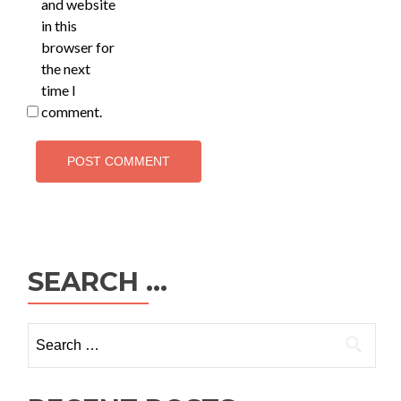
and website
in this
browser for
the next
time I
comment.
SEARCH …
Search
for: