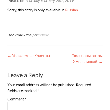
Posted on
Thursday February 28th, 2019
Sorry, this entry is only available in
Russian
.
Bookmark the
permalink
.
Post
←
Уважаемые Клиенты.
Тюльпаны оптом
Хмельницкий.
→
navigation
Leave a Reply
Your email address will not be published.
Required
fields are marked
*
Comment
*