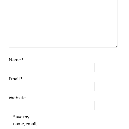
Name
*
Email
*
Website
Save my
name, email,