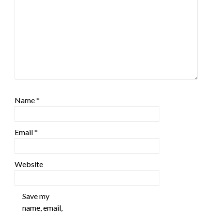
Name
*
Email
*
Website
Save my
name, email,