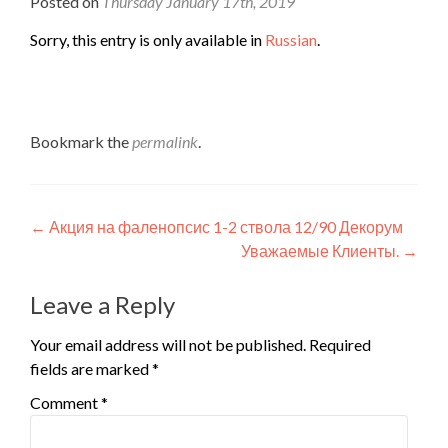
Posted on
Thursday January 17th, 2019
Sorry, this entry is only available in
Russian
.
Bookmark the
permalink
.
Post
←
Акция на фаленопсис 1-2 ствола 12/90 Декорум
Уважаемые Клиенты.
→
navigation
Leave a Reply
Your email address will not be published.
Required
fields are marked
*
Comment
*