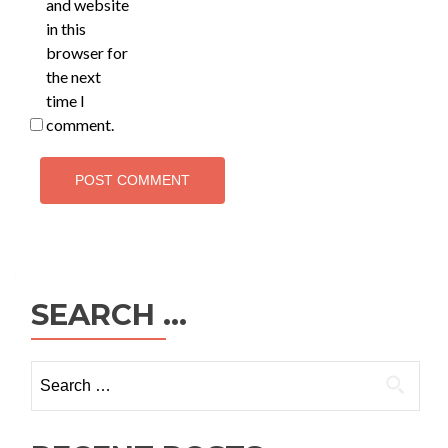
and website
in this
browser for
the next
time I
comment.
SEARCH …
Search
for: