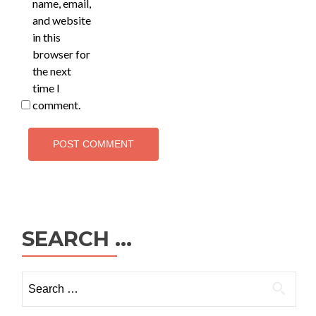
name, email,
and website
in this
browser for
the next
time I
comment.
SEARCH …
Search
for: